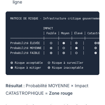
ligne
MATRICE DE RISQUE - Infrastructure critique gouvernemental
                    IMPACT

                    │ Faible │ Moyen │ Élevé │ Catastrophi
────────────────────┼────────┼───────┼───────┼────────────
Probabilité ÉLEVÉE  │   🟡   │  🟠   │  🔴   │      🔴🔴

Probabilité MOYENNE │   🟢   │  🟡   │  🟠   │      🔴     
Probabilité FAIBLE  │   🟢   │  🟢   │  🟡   │      🟠

🟢 Risque acceptable   🟡 Risque à surveiller

Résultat
: Probabilité MOYENNE × Impact
CATASTROPHIQUE =
Zone rouge