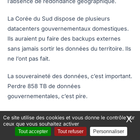
l’absence de redondance géographique.
La Corée du Sud dispose de plusieurs
datacenters gouvernementaux domestiques.
Ils auraient pu faire des backups externes
sans jamais sortir les données du territoire. Ils
ne l’ont pas fait.
La souveraineté des données, c’est important.
Perdre 858 TB de données
gouvernementales, c’est pire.
Le système Onnara (séparé par accident, pas
X
M
Ce site utilise des cookies et vous donne le contrôle sur
par design) a sauvé les meubles pour les
ceux que vous souhaitez activer
Tout accepter
Tout refuser
Personnaliser
documents officiels. La redondance par